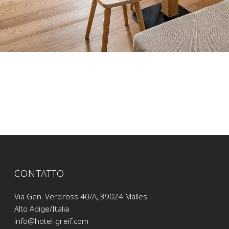
CONTATTO
Via Gen. Verdross 40/A, 39024 Malles
Alto Adige/Italia
info@hotel-greif.com